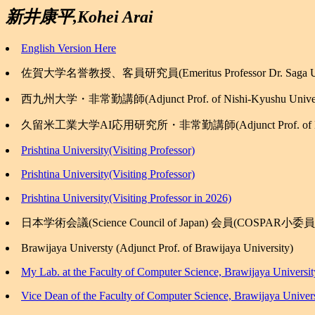
新井康平,Kohei Arai
English Version Here
佐賀大学名誉教授、客員研究員(Emeritus Professor Dr. Saga Uni
西九州大学・非常勤講師(Adjunct Prof. of Nishi-Kyushu Univers
久留米工業大学AI応用研究所・非常勤講師(Adjunct Prof. of Kurume I
Prishtina University(Visiting Professor)
Prishtina University(Visiting Professor)
Prishtina University(Visiting Professor in 2026)
日本学術会議(Science Council of Japan) 会員(COSPAR小委員会:Sub
Brawijaya Universty (Adjunct Prof. of Brawijaya University)
My Lab. at the Faculty of Computer Science, Brawijaya Universit
Vice Dean of the Faculty of Computer Science, Brawijaya Univer