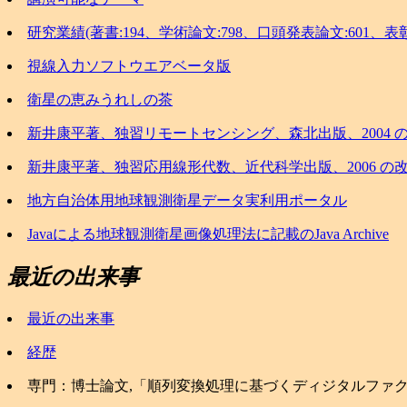
研究業績(著書:194、学術論文:798、口頭発表論文:601、表彰
視線入力ソフトウエアベータ版
衛星の恵みうれしの茶
新井康平著、独習リモートセンシング、森北出版、2004 
新井康平著、独習応用線形代数、近代科学出版、2006 の
地方自治体用地球観測衛星データ実利用ポータル
Javaによる地球観測衛星画像処理法に記載のJava Archive
最近の出来事
最近の出来事
経歴
専門：博士論文,「順列変換処理に基づくディジタルファ