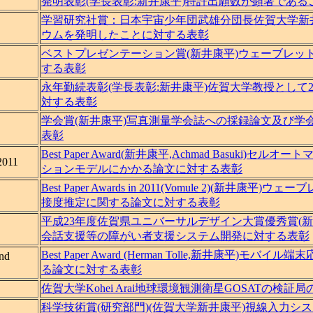
発明表彰(学長表彰:新井康平)特許出願数が顕著である
学習研究社賞：日本宇宙少年団武雄分団長佐賀大学新
ウムを発明したことに対する表彰
ベストプレゼンテーション賞(新井康平)ウェーブレッ
する表彰
永年勤続表彰(学長表彰:新井康平)佐賀大学教授として
対する表彰
学会賞(新井康平)写真測量学会誌への採録論文及び学
表彰
Best Paper Award(新井康平,Achmad Basuki)
2011
ションモデルにかかる論文に対する表彰
Best Paper Awards in 2011(Vomule 2)(新井康
接度推定に関する論文に対する表彰
平成23年度佐賀県ユニバーサルデザイン大賞優秀賞(
会話支援等の障がい者支援システム開発に対する表彰
Best Paper Award (Herman Tolle,新井康平)モ
e and
る論文に対する表彰
佐賀大学Kohei Arai地球環境観測衛星GOSATの検
科学技術賞(研究部門)(佐賀大学新井康平)視線入力シ