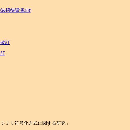
&招待講演:88)
の改訂
改訂
クシミリ符号化方式に関する研究」