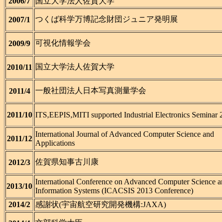
2006/7
国立大学法人佐賀大学
つくば科学万博記念財団ジュニア発明展
2007/1
可視化情報学会
2009/9
国立大学法人佐賀大学
2010/11
一般社団法人日本写真測量学会
2011/4
2011/10
ITS,EEPIS,MITI supported Industrial Electronics Seminar 
International Journal of Advanced Computer Science and
2011/12
Applications
佐賀県知事古川康
2012/3
International Conference on Advanced Computer Scienc
2013/10
Information Systems (ICACSIS 2013 Conference)
2014/2
感謝状(宇宙航空研究開発機構:JAXA)