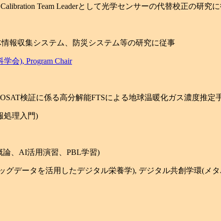
ssor:ASTER Calibration Team Leaderとして光学センサーの代替校正の研
型生体情報収集システム、防災システム等の研究に従事
学会), Program Chair
(GOSAT検証に係る高分解能FTSによる地球温暖化ガス濃度推
報処理入門)
概論、AI活用演習、PBL学習)
療ビッグデータを活用したデジタル栄養学), デジタル共創学環(