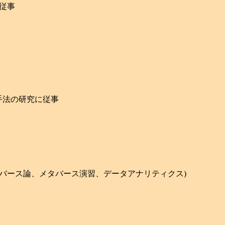
究に従事
定手法の研究に従事
メタバース論、メタバース演習、データアナリティクス)