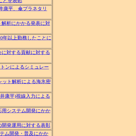
ことを表彰
井康平、傘プラネタリ
ト解析にかかる発表に対
20年以上勤務したことに
会に対する貢献に対する
セルオートマトンによるシミュレー
平)ウェーブレット解析による海氷密
新井康平)視線入力による
バイル端末応用システム開発にかか
証局の開発運用に対する表彰
ステム開発・普及にかか