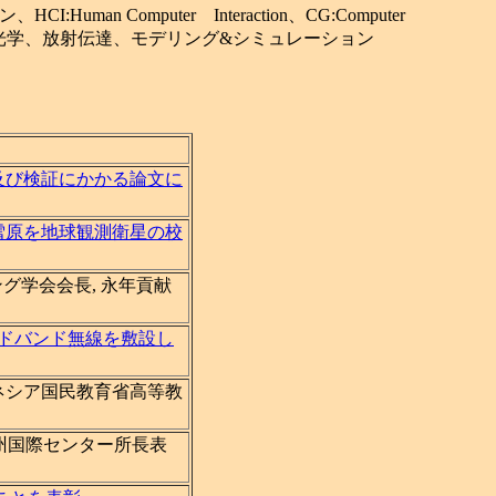
Computer Interaction、CG:Computer
グ、大気光学、放射伝達、モデリング&シミュレーション
発及び検証にかかる論文に
雪原を地球観測衛星の校
ング学会会長, 永年貢献
イドバンド無線を敷設し
ドネシア国民教育省高等教
九州国際センター所長表