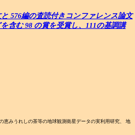
文と 576編の査読付きコンファレンス論文
)などを含む 98 の賞を受賞し、111の基調講
衛星の恵みうれしの茶等の地球観測衛星データの実利用研究、 地