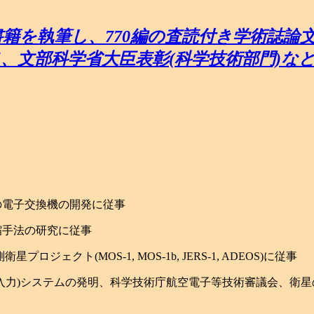
の書籍を執筆し、770編の査読付き学術誌論
i Medal、文部科学省大臣表彰(科学技術部門
初の電子交換機の開発に従事
圧縮手法の研究に従事
ロジェクト(MOS-1, MOS-1b, JERS-1, ADEOS)に従事
(視線入力)システムの発明、科学技術庁航空電子等技術審議会、