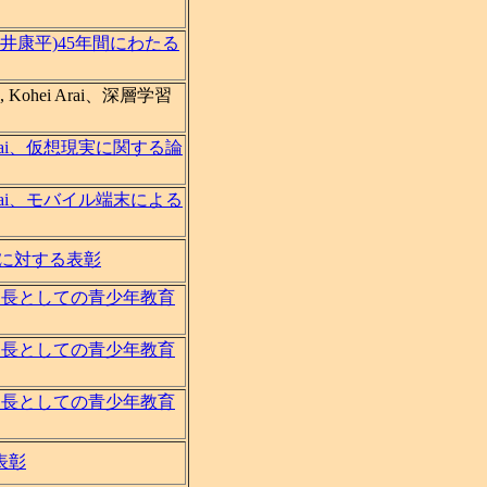
佐賀大学新井康平)45年間にわたる
mura, Kohei Arai、深層学習
 Kohei Arai、仮想現実に関する論
 Kohei Arai、モバイル端末による
論文に対する表彰
雄分団長としての青少年教育
雄分団長としての青少年教育
雄分団長としての青少年教育
る表彰