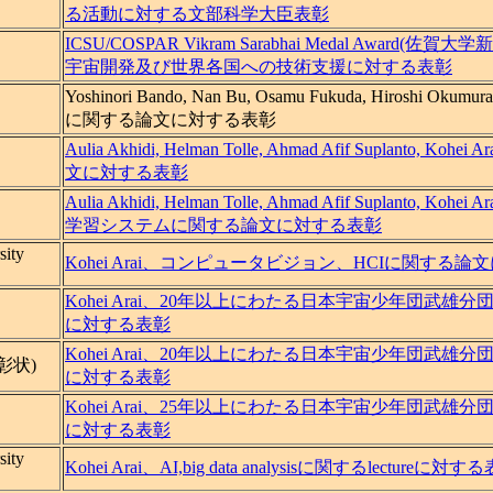
る活動に対する文部科学大臣表彰
ICSU/COSPAR Vikram Sarabhai Medal Award(
宇宙開発及び世界各国への技術支援に対する表彰
Yoshinori Bando, Nan Bu, Osamu Fukuda, Hiroshi Oku
に関する論文に対する表彰
Aulia Akhidi, Helman Tolle, Ahmad Afif Suplanto,
文に対する表彰
Aulia Akhidi, Helman Tolle, Ahmad Afif Suplanto,
学習システムに関する論文に対する表彰
sity
Kohei Arai、コンピュータビジョン、HCIに関する
Kohei Arai、20年以上にわたる日本宇宙少年団武
に対する表彰
Kohei Arai、20年以上にわたる日本宇宙少年団武
彰状)
に対する表彰
Kohei Arai、25年以上にわたる日本宇宙少年団武
に対する表彰
sity
Kohei Arai、AI,big data analysisに関するlectureに対す