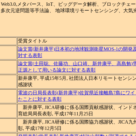
メタバース、IoT、ビッグデータ解析、ブロックチェーン、HCI:Human 
問題、非線形最適化、多次元逆問題等手法論、 地球環境リモートセンシン
受賞タイトル
論文賞(新井康平)日本初の地球観測衛星MOS-1の開
対する表彰
論文賞(土田聡、佐藤功、山口靖、新井康平、高島勉)
正源として用いる論文に対する表彰
新井康平, 平成15年5月, 社団法人日本リモートセンシ
感謝状
電波の日局長表彰(新井康平)佐賀県近接離島7島にワ
たことに対する表彰
新井康平, JICA研修に係る国際貢献感謝状、イン
育総局局長表彰, 平成17年11月25日
新井康平, JICA研修に係る国際協力感謝状、JICA
彰, 平成17年12月5日