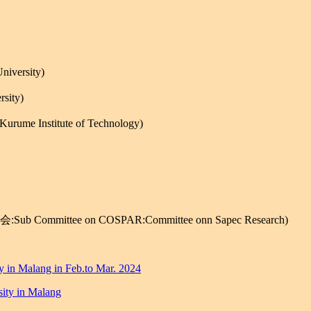
versity)
ity)
nstitute of Technology)
 Committee on COSPAR:Committee onn Sapec Research)
y in Malang in Feb.to Mar. 2024
sity in Malang